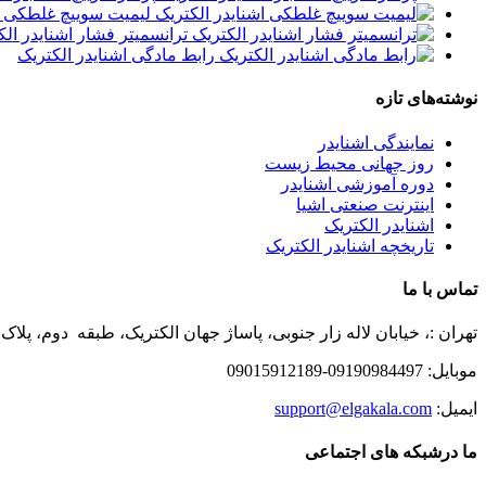
لیمیت سوییچ غلطکی اش
ترانسمیتر فشار اشنایدر الک
رابط مادگی اشنایدر الکتریک
نوشته‌های تازه
نمایندگی اشنایدر
روز جهانی محیط زیست
دوره آموزشی اشنایدر
اینترنت صنعتی اشیا
اشنایدر الکتریک
تاریخچه اشنایدر الکتریک
تماس با ما
تهران :، خیابان لاله زار جنوبی، پاساژ جهان الکتریک، طبقه دوم، پلاک ۵۳
موبایل: 09190984497-09015912189
ایمیل:
support@elgakala.com
ما درشبکه های اجتماعی