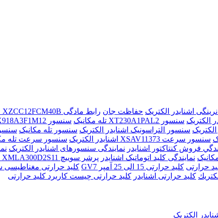
حفاظت جان
رابط مادگی XZCC12FCM40B اشنایدر الکتریک
ر الکتریک
سنسور XT230A1PAL2 تله مکانیک
سنسور XX918A3F1M12 تله مکانیک
سنسور التراسونیک اشنایدر الکتریک
سنسور تله مکانیک
سنسور خازنی AL2
سنسور سرعت XSAV11373 اشنایدر الکتریک
سنسور سرعت تله مک
ندگي فروش کنتاکتور اشنايدر
نمایندگی سنسورهای اشنایدر الکتریک
نم
مکانیک
نمایندگی کلید اتوماتیک اشنایدر
پرشر سوییچ XMLA300D2S11 اشنایدر الکتریک
يد حرارتی
کليد حرارتی 15 الی 25 آمپر GV7
کليد حرارتی مغناطيسی سری
لكتريك
کلید حرارتی اشنایدر
کلید حرارتی چیست کاربرد کلید حرارتی