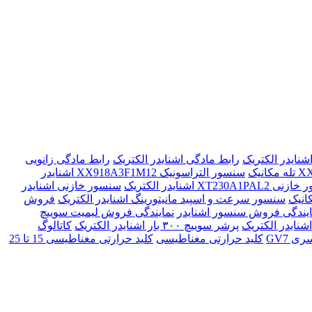
رابط مادگی اشنایدر الکتریک
رابط مادگی زانویی
سنسور التراسونیک XX918A3F1M12 اشنایدر
XT230A1P اشنایدر الکتریک
سنسور خازنی اشنایدر
انیک
سنسور سرعت و اسپید مانیتورینگ اشنایدر الکتریک
فروش
ایندگی فروش سنسور اشنایدر
نمایندگی فروش لیمیت سوییچ
پرشر سوییچ ۳۰۰ بار اشنایدر الکتریک
کاتالوگ
 GV7
کليد حرارتی مغناطیسی
کليد حرارتی مغناطیسی 15 تا 25