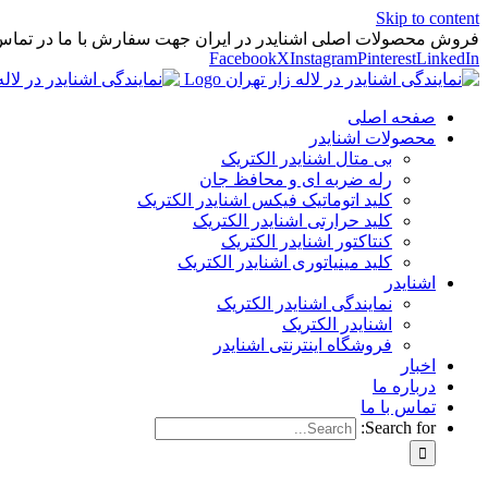
Skip to content
فروش محصولات اصلی اشنایدر در ایران جهت سفارش با ما در تماس
Facebook
X
Instagram
Pinterest
LinkedIn
صفحه اصلی
محصولات اشنایدر
بی متال اشنایدر الکتریک
رله ضربه ای و محافظ جان
کلید اتوماتیک فیکس اشنایدر الکتریک
کلید حرارتی اشنایدر الکتریک
کنتاکتور اشنایدر الکتریک
کلید مينياتوری اشنایدر الکتریک
اشنایدر
نمایندگی اشنایدر الکتریک
اشنایدر الکتریک
فروشگاه اینترنتی اشنایدر
اخبار
درباره ما
تماس با ما
Search for: