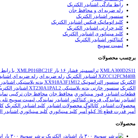
رابط مادگی اشنایدر الکتریک
رله ضربه ای و محافظ جان
سنسور اشنایدر الکتریک
کلید اتوماتیک فیکس اشنایدر الکتریک
کلید حرارتی اشنایدر الکتریک
کلید مينياتوری اشنایدر الکتریک
کنتاکتور اشنایدر الکتریک
لیمیت سوییچ
برچسب محصولات
XMLA300D2S11
ترانسمیتر فشار ۱۶ بار XMLP016BC21F با رابط نرینگی اشنایدر الکتریک
XZCC12FCM40B اشنایدر الکتریک
رله ضربه ای
رله ضربه ای اشناید
الکتریک
سنسور التراسونیک XX918A3F1M12 بدنه پلاستیکی اشنایدر الکتریک
الکتریک
سنسور خازنی بدنه پلاستیکی XT230A1PAL2 اشنایدر الکتریک
قطعات اشنايدر
فيوز مينياتوري
محافظ جان
محافظ جان ترکیبی
نماي
اشنایدر
نمایندگی فروش کنتاکتور اشنایدر
نمایندگی لیمیت سوییچ تله 
محصولات اشنايدر
کاتالوگ محصولات اشنایدر
کليد اشنايدر الکتريک
کل
آمپر قدرت قطع 36 کیلو آمپر
کليد مينياتوري
کليد مينياتوري اشنايدر ا
محصولات
پرشر سوییچ ۳۰۰ بار اشنایدر الکتریک