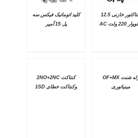
کنتاکتور خازنی 12.5
کليد اتوماتيک فیکس سه
ار 220 ولت AC
پل 15 آمپر
QUICK VIEW
QUICK VIEW
QUICK
VIEW
رله شنت OF+MX
کنتاکت 2NO+2NC
مينياتوری
وکنتاکت خطای 1SD