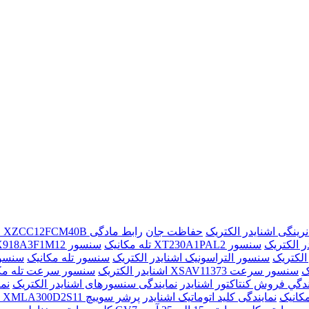
حفاظت جان
رابط مادگی XZCC12FCM40B اشنایدر الکتریک
ر الکتریک
سنسور XT230A1PAL2 تله مکانیک
سنسور XX918A3F1M12 تله مکانیک
سنسور التراسونیک اشنایدر الکتریک
سنسور تله مکانیک
سنسور خازنی AL2
سنسور سرعت XSAV11373 اشنایدر الکتریک
سنسور سرعت تله مک
ندگي فروش کنتاکتور اشنايدر
نمایندگی سنسورهای اشنایدر الکتریک
نم
مکانیک
نمایندگی کلید اتوماتیک اشنایدر
پرشر سوییچ XMLA300D2S11 اشنایدر الکتریک