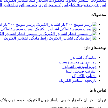
محصولات اشنايدر
کاتالوگ محصولات اشنایدر
کليد اشنايدر الکتريک
کل
آمپر قدرت قطع 36 کیلو آمپر
کليد مينياتوري
کليد مينياتوري اشنايدر ا
محصولات
پرشر سوییچ ۳۰۰ بار اشنایدر الکتریک
لیمیت سوییچ غلطکی اش
ترانسمیتر فشار اشنایدر الک
رابط مادگی اشنایدر الکتریک
نوشته‌های تازه
نمایندگی اشنایدر
روز جهانی محیط زیست
دوره آموزشی اشنایدر
اینترنت صنعتی اشیا
اشنایدر الکتریک
تاریخچه اشنایدر الکتریک
تماس با ما
تهران :، خیابان لاله زار جنوبی، پاساژ جهان الکتریک، طبقه دوم، پلاک ۵۳