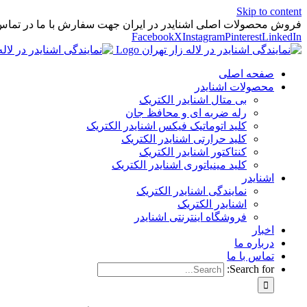
Skip to content
فروش محصولات اصلی اشنایدر در ایران جهت سفارش با ما در تماس
Facebook
X
Instagram
Pinterest
LinkedIn
صفحه اصلی
محصولات اشنایدر
بی متال اشنایدر الکتریک
رله ضربه ای و محافظ جان
کلید اتوماتیک فیکس اشنایدر الکتریک
کلید حرارتی اشنایدر الکتریک
کنتاکتور اشنایدر الکتریک
کلید مينياتوری اشنایدر الکتریک
اشنایدر
نمایندگی اشنایدر الکتریک
اشنایدر الکتریک
فروشگاه اینترنتی اشنایدر
اخبار
درباره ما
تماس با ما
Search for: