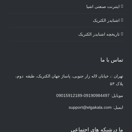
اینترنت صنعتی اشیا
اشنایدر الکتریک
تاریخچه اشنایدر الکتریک
تماس با ما
تهران :، خیابان لاله زار جنوبی، پاساژ جهان الکتریک، طبقه دوم،
پلاک ۵۳
موبایل: 09190984497-09015912189
ایمیل:
support@elgakala.com
ما درشبکه های اجتماعی