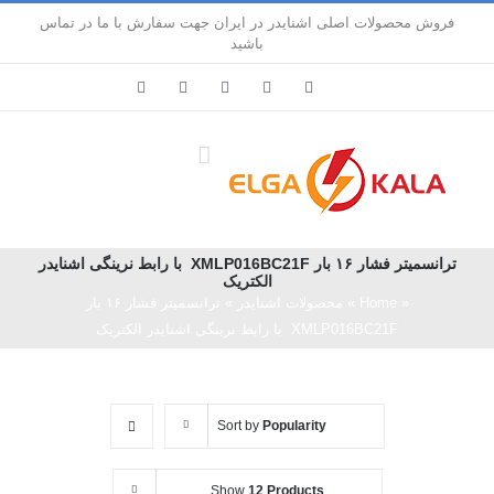
Ski
فروش محصولات اصلی اشنایدر در ایران جهت سفارش با ما در تماس
t
باشید
conten
LinkedIn
Pinterest
Instagram
Facebook
X
ترانسمیتر فشار ۱۶ بار XMLP016BC21F با رابط نرینگی اشنایدر
الکتریک
«
Home
»
محصولات اشنایدر
»
ترانسمیتر فشار ۱۶ بار
XMLP016BC21F با رابط نرینگی اشنایدر الکتریک
Sort by
Popularity
Show
12 Products