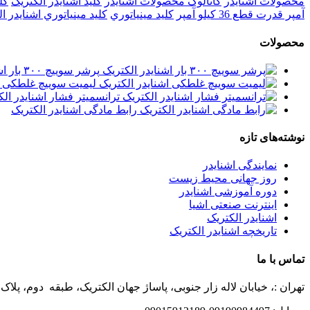
محصولات اشنايدر
کاتالوگ محصولات اشنایدر
کليد اشنايدر الکتريک
کل
آمپر قدرت قطع 36 کیلو آمپر
کليد مينياتوري
کليد مينياتوري اشنايدر ا
محصولات
پرشر سوییچ ۳۰۰ بار اشنایدر الکتریک
لیمیت سوییچ غلطکی اش
ترانسمیتر فشار اشنایدر الک
رابط مادگی اشنایدر الکتریک
نوشته‌های تازه
نمایندگی اشنایدر
روز جهانی محیط زیست
دوره آموزشی اشنایدر
اینترنت صنعتی اشیا
اشنایدر الکتریک
تاریخچه اشنایدر الکتریک
تماس با ما
تهران :، خیابان لاله زار جنوبی، پاساژ جهان الکتریک، طبقه دوم، پلاک ۵۳