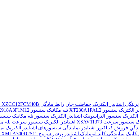
حفاظت جان
رابط مادگی XZCC12FCM40B اشنایدر الکتریک
ر الکتریک
سنسور XT230A1PAL2 تله مکانیک
سنسور XX918A3F1M12 تله مکانیک
سنسور التراسونیک اشنایدر الکتریک
سنسور تله مکانیک
سنسور خازنی AL2
سنسور سرعت XSAV11373 اشنایدر الکتریک
سنسور سرعت تله مک
ندگي فروش کنتاکتور اشنايدر
نمایندگی سنسورهای اشنایدر الکتریک
نم
مکانیک
نمایندگی کلید اتوماتیک اشنایدر
پرشر سوییچ XMLA300D2S11 اشنایدر الکتریک