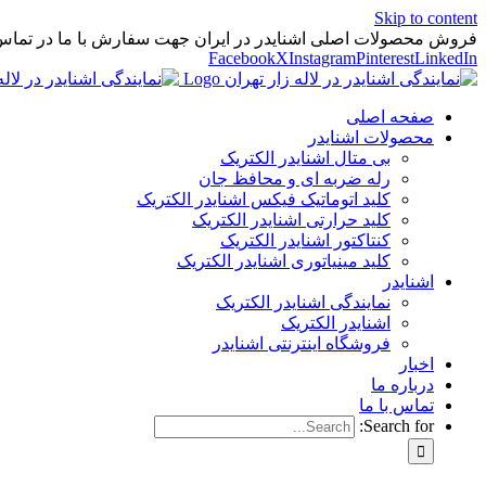
Skip to content
فروش محصولات اصلی اشنایدر در ایران جهت سفارش با ما در تماس
Facebook
X
Instagram
Pinterest
LinkedIn
صفحه اصلی
محصولات اشنایدر
بی متال اشنایدر الکتریک
رله ضربه ای و محافظ جان
کلید اتوماتیک فیکس اشنایدر الکتریک
کلید حرارتی اشنایدر الکتریک
کنتاکتور اشنایدر الکتریک
کلید مينياتوری اشنایدر الکتریک
اشنایدر
نمایندگی اشنایدر الکتریک
اشنایدر الکتریک
فروشگاه اینترنتی اشنایدر
اخبار
درباره ما
تماس با ما
Search for: