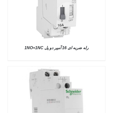
رله ضربه ای 16 آمپر دو پل 1NO+1NC
DETAILS