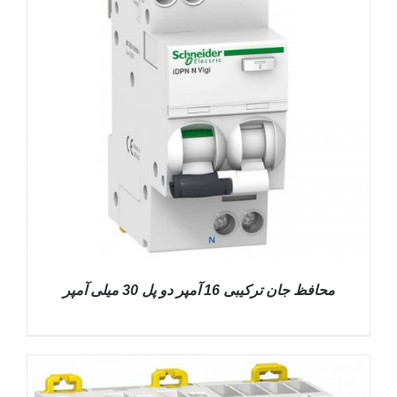
محافظ جان ترکیبی 16 آمپر دو پل 30 میلی آمپر