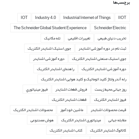
برچسب‌ها
IOT
Industry 4.0
Industrial Internet of Things
IIOT
The Schneider Global Student Experience
Schneider Electric
تخریب دنیای طبیعی
تغییرات اقلیمی
تله مکانیک
ثبت نام در دوره آموزشی اشنایدر
جوی استیک اشنایدر الکتریک
جوی استیک صنعتی اشنایدر الکتریک
دوره آموزشی اشنایدر
دوره آموزشی اشنایدر الکتریک
راهنمای اشنایدر الکتریک
رله آندر ولتاژ کلید اتوماتیک و کلید هوایی اشنایدر الکتریک
روز جهانی محیط زیست
فروش قطعات اشنايدر
فيوز مينياتوري
فیوز اشنایدر الکتریک
قطعات اشنایدر الکتریک
قیمت محصولات اشنایدر
ماشین خودآموز
محصولات اشنایدر الکتریک
مقابله جهانی
مینیاتوری اشنایدر الکتریک
هوش مصننوعی
کاتالوگ اشنایدر الکتریک
کتاب اشنایدر الکتریک