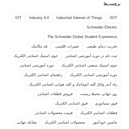
برچسب‌ها
IOT
Industry 4.0
Industrial Internet of Things
IIOT
Schneider Electric
The Schneider Global Student Experience
تخریب دنیای طبیعی
تغییرات اقلیمی
تله مکانیک
ثبت نام در دوره آموزشی اشنایدر
جوی استیک اشنایدر الکتریک
جوی استیک صنعتی اشنایدر الکتریک
دوره آموزشی اشنایدر
دوره آموزشی اشنایدر الکتریک
راهنمای اشنایدر الکتریک
رله آندر ولتاژ کلید اتوماتیک و کلید هوایی اشنایدر الکتریک
روز جهانی محیط زیست
فروش قطعات اشنايدر
فيوز مينياتوري
فیوز اشنایدر الکتریک
قطعات اشنایدر الکتریک
قیمت محصولات اشنایدر
ماشین خودآموز
محصولات اشنایدر الکتریک
مقابله جهانی