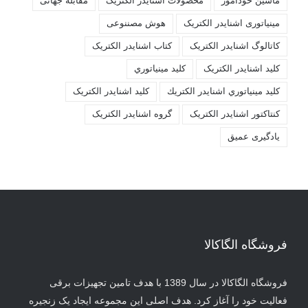
ماشین خودآموز
محصولات اشنایدر الکتریک
مقابله جهانی
مینیاتوری اشنایدر الکتریک
هوش مصننوعی
کاتالوگ اشنایدر الکتریک
کتاب اشنایدر الکتریک
کليد اشنايدر الکتريک
کليد مينياتوري
کليد مينياتوري اشنايدر الكتريك
کلید اشنایدر الکتریک
کنتاکتور اشنایدر الکتریک
گروه اشنایدر الکتریک
یادگیری عمیق
فروشگاه الگاکالا
فروشگاه الگاکالا در سال 1389 با هدف تامین تجهیزات برقی
فعالیت خود را آغاز کرد. هدف اصلی این مجموعه ایجاد یک زنجیره