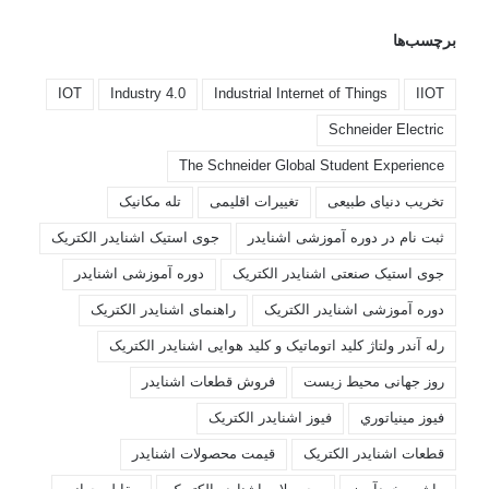
برچسب‌ها
IOT
Industry 4.0
Industrial Internet of Things
IIOT
Schneider Electric
The Schneider Global Student Experience
تخریب دنیای طبیعی
تغییرات اقلیمی
تله مکانیک
ثبت نام در دوره آموزشی اشنایدر
جوی استیک اشنایدر الکتریک
جوی استیک صنعتی اشنایدر الکتریک
دوره آموزشی اشنایدر
دوره آموزشی اشنایدر الکتریک
راهنمای اشنایدر الکتریک
رله آندر ولتاژ کلید اتوماتیک و کلید هوایی اشنایدر الکتریک
روز جهانی محیط زیست
فروش قطعات اشنايدر
فيوز مينياتوري
فیوز اشنایدر الکتریک
قطعات اشنایدر الکتریک
قیمت محصولات اشنایدر