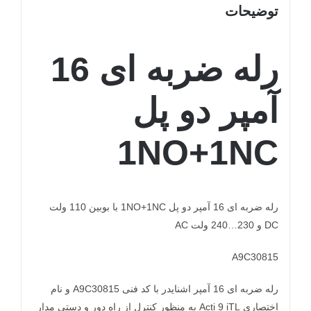
توضیحات
رله ضربه ای 16
آمپر دو پل
1NO+1NC
رله ضربه ای 16 آمپر دو پل 1NO+1NC با بوبین 110 ولت
DC و 230…240 ولت AC
A9C30815
رله ضربه ای 16 آمپر اشنایدر با کد فنی A9C30815 و نام
اختصاری Acti 9 iTL به منظور کنترل از راه دور و دستی مدار