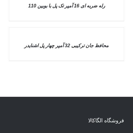
DETAILS
رله ضربه ای 16 آمپر تک پل با بوبین 110
DETAILS
محافظ جان ترکیبی 32 آمپر چهار پل اشنایدر
فروشگاه الگاکالا