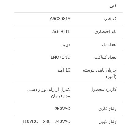
فنی
کد فنی
A9C30815
نام اختصاری
Acti 9 iTL
تعداد پل
دو پل
تعداد کنتاکت
1NO+1NC
جریان نامی پیوسته
16 آمپر
(آمپر)
کاربرد محصول
کنترل از راه دور و دستی
مدارفرمان
ولتاژ کاری
250VAC
ولتاژ کویل
110VDC – 230…240VAC