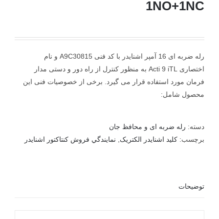
1NO+1NC
رله ضربه ای 16 آمپر اشنایدر با کد فنی A9C30815 و نام
اختصاری Acti 9 iTL به منظور کنترل از راه دور و دستی مدار
فرمان مورد استفاده قرار می گیرد. برخی از خصوصیات فنی این
محصول شامل:
دسته:
رله ضربه ای و محافظ جان
برچسب:
کليد اشنايدر الکتريک
,
نمايندگي فروش کنتاکتور اشنايدر
توضیحات