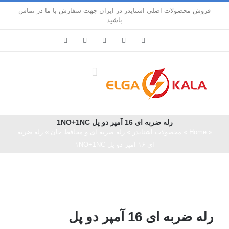
Ski
فروش محصولات اصلی اشنایدر در ایران جهت سفارش با ما در تماس
t
باشید
conten
LinkedIn
Pinterest
Instagram
Facebook
X
رله ضربه ای 16 آمپر دو پل 1NO+1NC
«
Home
»
محصولات اشنایدر
»
رله ضربه ای و محافظ جان
»
رله ضربه
ای ۱۶ آمپر دو پل ۱NO+1NC
رله ضربه ای 16 آمپر دو پل