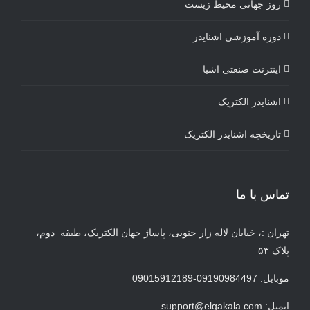
روز جهانی محیط زیست
دوره آموزشی اشنایدر
اینترنت صنعتی اشیا
اشنایدر الکتریک
تاریخچه اشنایدر الکتریک
تماس با ما
تهران :، خیابان لاله زار جنوبی، پاساژ جهان الکتریک، طبقه دوم،
پلاک ۵۳
موبایل: 09190984497-09015912189
ایمیل:
support@elgakala.com