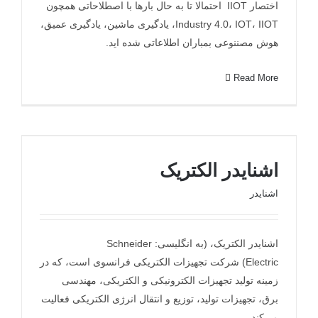
اختصار IIOT احتمالا تا به حال بارها با اصطلاحاتی همچون
Industry 4.0، IOT، IIOT، یادگیری ماشین، یادگیری عمیق،
هوش مصننوعی بمباران اطلاعاتی شده اید.
Read More
اشنایدر الکتریک
اشنایدر الکتریک
اشنایدر
اشنایدر الکتریک، (به انگلیسی: Schneider
Electric) شرکت تجهیزات الکتریکی فرانسوی است، که در
زمینه تولید تجهیزات الکترونیکی و الکتریکی، مهندسی
برق، تجهیزات تولید، توزیع و انتقال انرژی الکتریکی فعالیت
می‌کند.