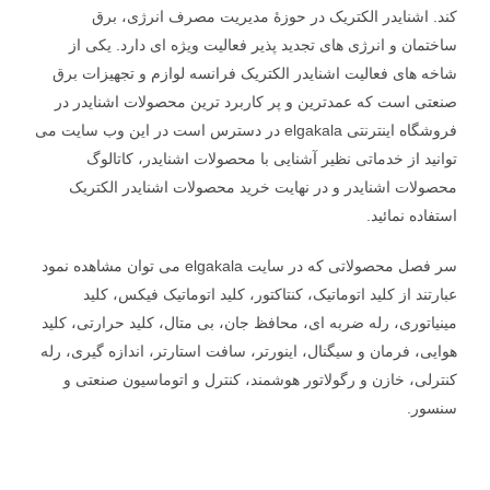
کند. اشنایدر الکتریک در حوزۀ مدیریت مصرف انرژی، برق
ساختمان و انرژی های تجدید پذیر فعالیت ویژه ای دارد. یکی از
شاخه های فعالیت اشنایدر الکتریک فرانسه لوازم و تجهیزات برق
صنعتی است که عمدترین و پر کاربرد ترین محصولات اشنایدر در
فروشگاه اینترنتی elgakala در دسترس است در این وب سایت می
توانید از خدماتی نظیر آشنایی با محصولات اشنایدر، کاتالوگ
محصولات اشنایدر و در نهایت خرید محصولات اشنایدر الکتریک
استفاده نمائید.
سر فصل محصولاتی که در سایت elgakala می توان مشاهده نمود
عبارتند از کلید اتوماتیک، کنتاکتور، کلید اتوماتیک فیکس، کلید
مینیاتوری، رله ضربه ای، محافظ جان، بی متال، کلید حرارتی، کلید
هوایی، فرمان و سیگنال، اینورتر، سافت استارتر، اندازه گیری، رله
کنترلی، خازن و رگولاتور هوشمند، کنترل و اتوماسیون صنعتی و
سنسور.