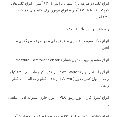
انواع کلید دو طرفه برق شهر ژنراتور تا ۶۳۰ آمپر – انواع کلید های
کمپکت NSX تا ۶۳۰ آمپر – انواع موتور برای کلید های کمپکت تا
۶۳۰ آمپر
رله شنت و آندر ولتاژ تا ۶۳۰
انواع میکروسویچ : فشاری – قرقره ای – دو طرفه – رگلاژی –
آنتنی .
انواع سنسور جهت کنترل فشار ( Pressure Controller Sensor)
انواع راه انداز نرم ( Soft Starter ) از ۰٫۳۷ کیلو وات الی ۶۳۰ کیلو
وات – انواع کنترل دور ( Altivar ) از ۰٫۱۸ کیلو وات الی ۵۰۰ کیلو
وات .
انواع کنترل فاز – انواع زلیو PLC – انواع خازن استوانه ای – مکعبی
.
انواع کنتاکتور ( سری D ) ۲۴ – ۴۸ – ۱۱۰ – ۲۲۰ ولت – از ۹ آمپر تا