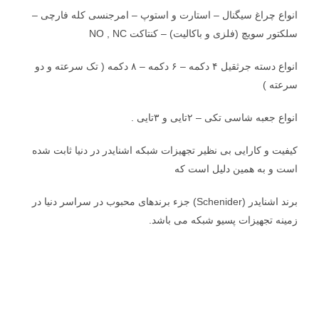
انواع چراغ سیگنال – استارت و استوپ – امرجنسی کله فارچی –
سلکتور سویچ (فلزی و باکالیت) – کنتاکت NO , NC
انواع دسته جرثقیل ۴ دکمه – ۶ دکمه – ۸ دکمه ( تک سرعته و دو
سرعته )
انواع جعبه شاسی تکی – ۲تایی و ۳تایی .
کیفیت و کارایی بی نظیر تجهیزات شبکه اشنایدر در دنیا ثابت شده
است و به همین دلیل است که
برند اشنایدر (Schenider) جزء برندهای محبوب در سراسر دنیا در
زمینه تجهیزات پسیو شبکه می باشد.