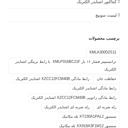
کنتاکتور اشنایدر الکتریک
لیمیت سوییچ
برچسب محصولات
XMLA300D2S11
ترانسمیتر فشار ۱۶ بار XMLP016BC21F با رابط نرینگی اشنایدر
الکتریک
حفاظت جان
رابط مادگی XZCC12FCM40B اشنایدر الکتریک
رابط مادگی اشنایدر الکتریک
رابط مادگی زانویی XZCC12FCM40B اشنایدر الکتریک
رله ضربه ای
رله ضربه ای اشنایدر الکتریک
سنسور XT230A1PAL2 تله مکانیک
سنسور XX918A3F1M12 تله مکانیک