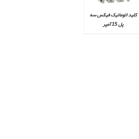
کليد اتوماتيک فیکس سه
پل 15 آمپر
QUICK VIEW